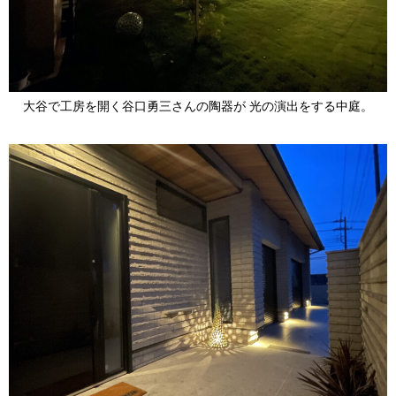
大谷で工房を開く谷口勇三さんの陶器が 光の演出をする中庭。