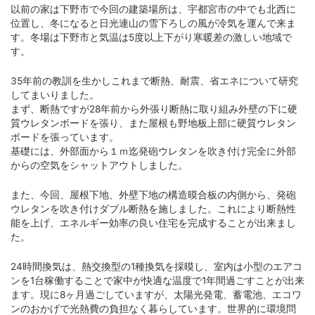
以前の家は下野市で今回の建築場所は、宇都宮市の中でも北西に
位置し、冬になると日光連山の雪下ろしの風が冷気を運んで来ま
す。冬場は下野市と気温は5度以上下がり寒暖差の激しい地域で
す。
35年前の教訓を生かしこれまで断熱、耐震、省エネについて研究
してまいりました。
まず、断熱ですが28年前から外張り断熱に取り組み外壁の下に硬
質ウレタンボードを張り、また屋根も野地板上部に硬質ウレタン
ボードを張っています。
基礎には、外部面から１ｍ迄発砲ウレタンを吹き付け完全に外部
からの空気をシャットアウトしました。
また、今回、屋根下地、外壁下地の構造暯合板の内側から、発砲
ウレタンを吹き付けダブル断熱を施しました。これにより断熱性
能を上げ、エネルギー効率の良い住宅を完成することが出来まし
た。
24時間換気は、熱交換型の1種換気を採暯し、室内は小型のエアコ
ンを1台稼働することで家中が快適な温度で1年間過ごすことが出来
ます。現に8ヶ月過ごしていますが、太陽光発電、蓄電池、エコワ
ンのおかげで光熱費の負担なく暮らしています。世界的に環境問