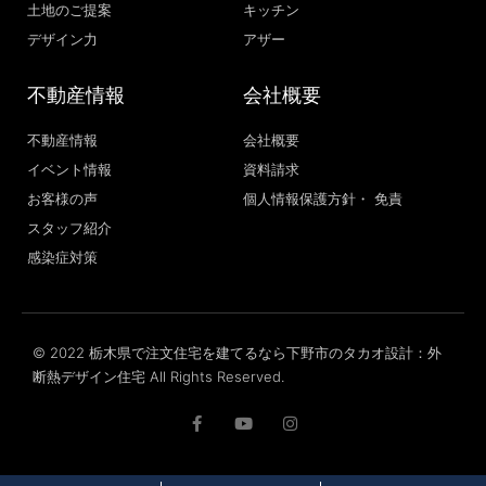
土地のご提案
キッチン
デザイン力
アザー
不動産情報
会社概要
不動産情報
会社概要
イベント情報
資料請求
お客様の声
個人情報保護方針・ 免責
スタッフ紹介
感染症対策
© 2022 栃木県で注文住宅を建てるなら下野市のタカオ設計：外
断熱デザイン住宅 All Rights Reserved.
F
Y
I
a
o
n
c
u
s
e
t
t
b
u
a