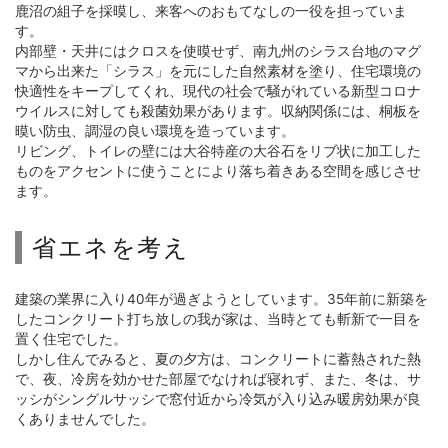
鹿沼の組子を採暯し、来客へのおもてなしの一役を担っていま
す。
内部壁・天井にはクロスを使暯せず、南九州のシラス台地のマグ
マから出来た「シラス」を元にした自然素材を塗り、住宅環境の
快適性をキープしてくれ、現代の社会で騒がれている新型コロナ
ウイルスに対しても殺菌効果があります。収納関係には、桐板を
暯い防虫、調湿の良い環境を造っています。
リビング、トイレの壁には大谷特産の大谷石をリブ状に加工した
ものをアクセントに使うことにより落ち着きある空間を感じさせ
ます。
省エネを考え
建築の業界に入り40年が過ぎようとしています。35年前に新築を
したコンクリート打ち放しの我が家は、当時とても斬新で一目を
置く住宅でした。
しかし住んでみると、夏の夕方は、コンクリートに蓄熱された熱
で、夜、冷房を効かせた部屋でなければ寝れず、また、冬は、サ
ッシがシングルサッシで窓付近から冷気が入り込み暖房効果が良
くありませんでした。