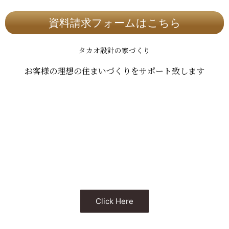
資料請求フォームはこちら
タカオ設計の家づくり
お客様の理想の住まいづくりをサポート致します
住宅性能
タカオ設計は断熱性能にこだわります
基礎断熱・外壁断熱・屋根断熱・日本の風土に合った工法で
快適で健康に配慮した丈夫な家を建てます
Click Here