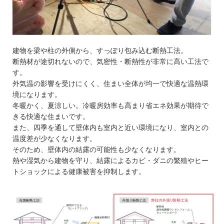
建物を梁や柱の外側から、すっぽり包み込む断熱工法。
断熱材が途切れないので、気密性・断熱性が非常に高い工法で
す。
外気温の影響を受けにくく、住まい全体が均一で快適な温熱環
境になります。
冬暖かく、夏涼しい。冷暖房効率も高まり省エネ効果が期待で
きる快適な住まいです。
また、四季を通して壁体内も室内と近い環境になり、室内との
温度差が少なくなります。
そのため、壁体内の結露の可能性も少なくなります。
熱や湿気から建物を守り、結露によるカビ・ダニの繁殖やヒー
トショックによる
健康被害を抑制します。