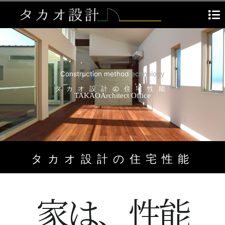
内
容
を
ス
キ
ッ
プ
Construction
method
technology
タカオ設計の住宅性能
TAKAO
Architect
Office
タカオ設計の住宅性能
家は、性能