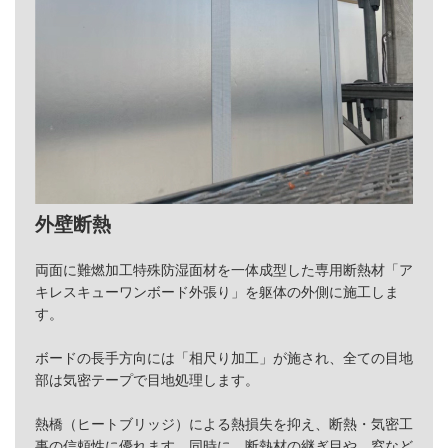
外壁断熱
両面に難燃加工特殊防湿面材を一体成型した専用断熱材「ア
キレスキューワンボード外張り」を
躯体の外側に施工しま
す。
ボードの長手方向には「相尺り加工」が施され、全ての目地
部は気密テープで目地処理します。
熱橋（ヒートブリッジ）による熱損失を抑え、断熱・気密工
事の信頼性に優れます。
同時に、断熱材の継ぎ目や、窓など