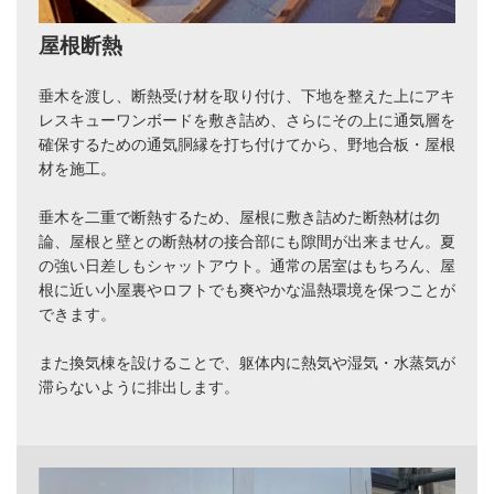
屋根断熱
垂木を渡し、断熱受け材を取り付け、下地を整えた上にアキ
レスキューワンボードを敷き詰め、
さらにその上に通気層を
確保するための通気胴縁を打ち付けてから、野地合板・屋根
材を施工。
垂木を二重で断熱するため、屋根に敷き詰めた断熱材は勿
論、屋根と壁との断熱材の
接合部にも隙間が出来ません。
夏
の強い日差しもシャットアウト。通常の居室はもちろん、屋
根に近い小屋裏やロフト
でも爽やかな温熱環境を保つことが
できます。
また換気棟を設けることで、躯体内に熱気や湿気・水蒸気が
滞らないように排出します。