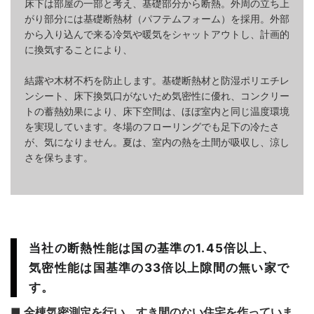
床下は部屋の一部と考え、基礎部分から断熱。
外周の立ち上
がり部分には基礎断熱材（パフテムフォーム）を採用。
外部
から入り込んで来る冷気や暖気をシャットアウトし、計画的
に換気することにより、
結露や木材不朽を防止します。
基礎断熱材と防湿ポリエチレ
ンシート、
床下換気口がないため気密性に優れ、コンクリー
トの蓄熱効果により、
床下空間は、ほぼ室内と同じ温度環境
を実現しています。
冬場のフローリングでも足下の冷たさ
が、気になりません。
夏は、室内の熱を土間が吸収し、涼し
さを保ちます。
当社の断熱性能は国の基準の1.45倍以上、
気密性能は国基準の33倍以上隙間の無い家で
す。
■ 全棟気密測定を行い、すき間のない住宅を作っていま