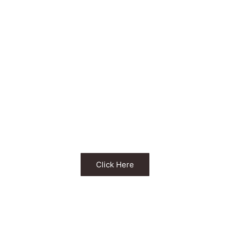
断熱へのこだわり
タカオ設計が
得意なこと苦手
なこと
タカオ設計は年間で建てられる棟数以上は建てません
無理な住宅ローン返済計画の提案はしません
快適に住める家しか提案しません
Click Here